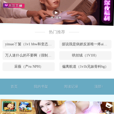
热门推荐
yinsao丫鬟（1v1 bbw和变态腹黑男）
据说我是病娇反派唯一疼ai的妹妹（兄妹骨）
万人迷什么的不要啊（强制NPH）
哄丝绒（1V1H）
采薇（产ru NPH）
偏离航道（1v1h兄妹骨科bg）
首页
我的书架
阅读记录
顶部↑