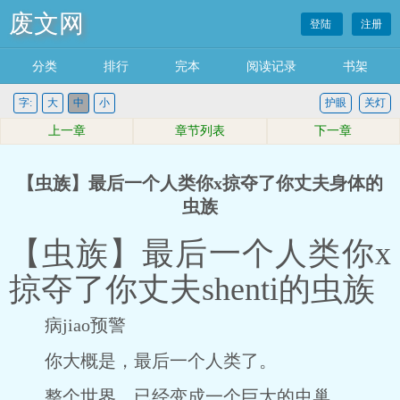
废文网
登陆
注册
分类
排行
完本
阅读记录
书架
字:
大
中
小
护眼
关灯
上一章
章节列表
下一章
【虫族】最后一个人类你x掠夺了你丈夫身体的
虫族
【虫族】最后一个人类你x
掠夺了你丈夫shenti的虫族
病jiao预警
你大概是，最后一个人类了。
整个世界，已经变成一个巨大的虫巢。