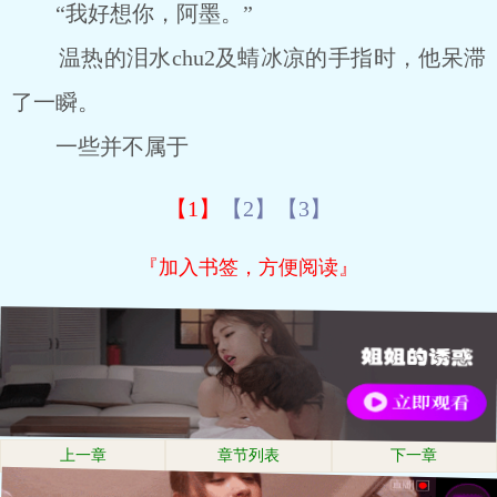
“我好想你，阿墨。”
温热的泪水chu2及蜻冰凉的手指时，他呆滞
了一瞬。
一些并不属于
【1】
【2】
【3】
『加入书签，方便阅读』
上一章
章节列表
下一章